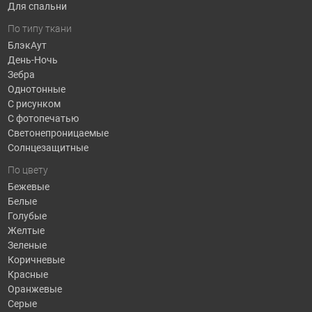
Для спальни
По типу ткани
БлэкАут
День-Ночь
Зебра
Однотонные
С рисунком
С фотопечатью
Светонепроницаемые
Солнцезащитные
По цвету
Бежевые
Белые
Голубые
Желтые
Зеленые
Коричневые
Красные
Оранжевые
Серые