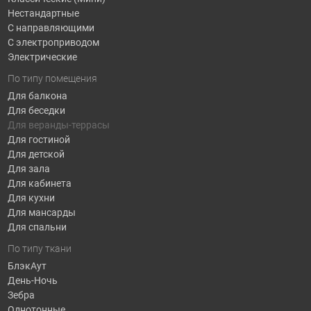
Нестандартные
С направляющими
С электроприводом
Электрические
По типу помещения
Для балкона
Для беседки
Для веранды-террасы
Для гостиной
Для детской
Для зала
Для кабинета
Для кухни
Для мансарды
Для спальни
По типу ткани
БлэкАут
День-Ночь
Зебра
Однотонные